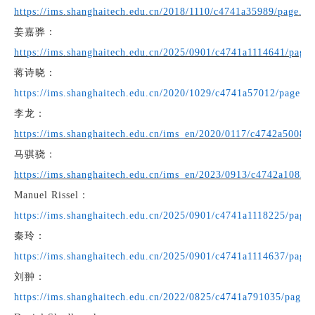
https://ims.shanghaitech.edu.cn/2018/1110/c4741a35989/page.ht
姜嘉骅
：
https://ims.shanghaitech.edu.cn/2025/0901/c4741a1114641/page
蒋诗晓：
https://ims.shanghaitech.edu.cn/2020/1029/c4741a57012/page.h
李龙：
https://ims.shanghaitech.edu.cn/ims_en/2020/0117/c4742a50083
马骐骁
：
https://ims.shanghaitech.edu.cn/ims_en/2023/0913/c4742a10821
Manuel Rissel
：
https://ims.shanghaitech.edu.cn/2025/0901/c4741a1118225/page
秦玲
：
https://ims.shanghaitech.edu.cn/2025/0901/c4741a1114637/page
刘翀
：
https://ims.shanghaitech.edu.cn/2022/0825/c4741a791035/page.