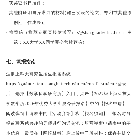
·
获奖证书扫描件；
·
其他能证明自身潜力的材料
(如已发表的论文、专利或其他原
创性工作成果)。
·
推荐信（推荐专家直接发送至
ims@shanghaitech.edu.cn, 主
题：XX大学XX同学夏令营推荐信）
七
、
填报指南
注册上科大研究生招生报名系统：
https://gadmission.shanghaitech.edu.cn/enroll_student/登录
后，选择【
数学科学研究所
】入口，点击【
2027级上海科技大
学数学所2026年优秀大学生夏令营报名】中的【报名申请】；
阅读弹窗申请表中的【
活动介绍
】和【
报名须知
】
，
报名
时可
提前联系感兴趣的导师进行沟通交流；填写弹窗申请表中的基
本信息，最后在【
网报材料
】栏上传电子版材料；保存并提交