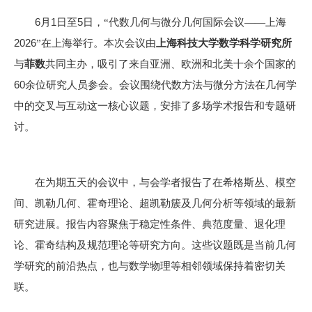
6
1
5
月
日至
日，
“
代数几何与微分几何国际会议
——
上海
2026
”
在上海举行。本次会议由
上海科技大学数学科学研究所
与
菲数
共同主办，吸引了来自亚洲、欧洲和北美十余个国家的
60
余位研究人员参会。会议围绕代数方法与微分方法在几何学
中的交叉与互动这一核心议题，安排了多场学术报告和专题研
讨。
在为期五天的会议中，与会学者报告了在希格斯丛、模空
间、凯勒几何、霍奇理论、超凯勒簇及几何分析等领域的最新
研究进展。报告内容聚焦于稳定性条件、典范度量、退化理
论、霍奇结构及规范理论等研究方向。这些议题既是当前几何
学研究的前沿热点，也与数学物理等相邻领域保持着密切关
联。